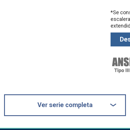
*Se cons
escaler
extendi
Des
Ver serie completa