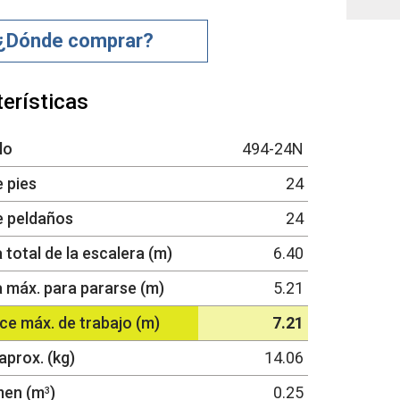
¿Dónde comprar?
erísticas
lo
494-24N
e pies
24
e peldaños
24
 total de la escalera (m)
6.40
a máx. para pararse (m)
5.21
ce máx. de trabajo (m)
7.21
aprox. (kg)
14.06
men (m
)
0.25
3