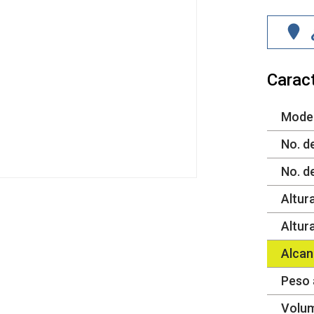
Caract
Mode
No. d
No. d
Altura
Altur
Alcan
Peso 
Volu